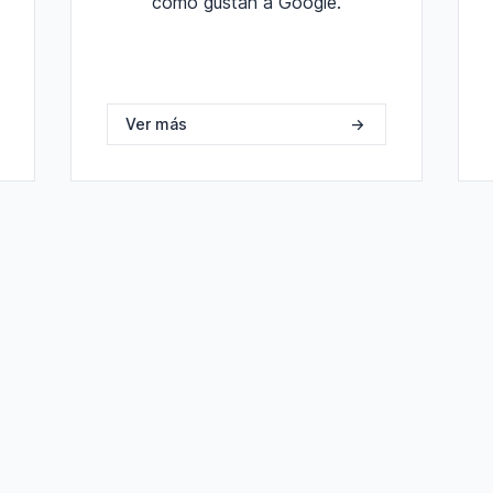
como gustan a Google.
Ver más
->