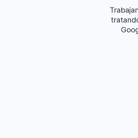
Trabaja
tratand
Goog