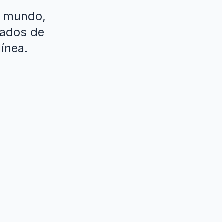
l mundo,
tados de
ínea.