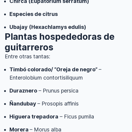
Chirca (Eupatorium serratum)
Especies de citrus
Ubajay (Hexachlamys edulis)
Plantas hospededoras de
guitarreros
Entre otras tantas:
Timbó colorado/ “Oreja de negro”
–
Enterolobium contortisiliquum
Duraznero
– Prunus persica
Ñandubay
– Prosopis affinis
Higuera trepadora
– Ficus pumila
Morera
– Morus alba