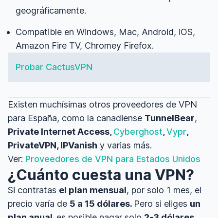
geográficamente.
Compatible en Windows, Mac, Android, iOS,
Amazon Fire TV, Chromey Firefox.
Probar CactusVPN
Existen muchísimas otros proveedores de VPN
para España, como la canadiense
TunnelBear
,
Private Internet Access,
Cyberghost
,
Vypr
,
PrivateVPN, IPVanish
y varias más.
Ver:
Proveedores de
VPN para Estados
Unidos
¿Cuánto cuesta una VPN?
Si contratas
el plan mensual
, por solo 1 mes, el
precio varía de
5 a 15 dólares.
Pero si eliges
un
plan anual,
es posible pagar solo
2-3 dólares